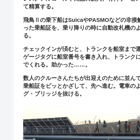
て精算する。
飛鳥Ⅱの乗下船はSuicaやPASMOなどの
った乗船証を、乗り降りの時に自動改札機の
る。
チェックインが済むと、トランクを船室まで
ゲージタグに船室番号を書き入れ、トランク
でくれる。助かった……。
数人のクルーさんたちが出迎えのために並ん
乗船証をピッとかざして、先へ進む。電車の
グ・ブリッジを抜ける。