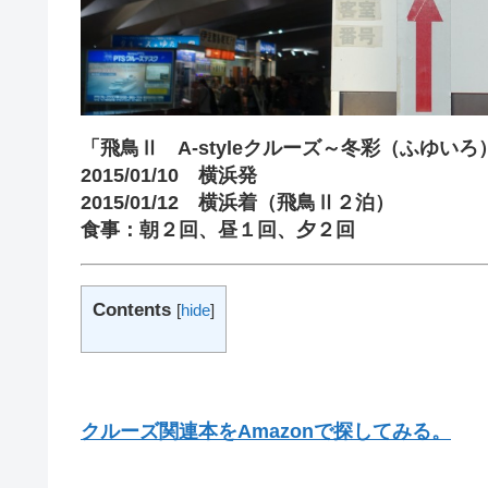
「飛鳥Ⅱ A-styleクルーズ～冬彩（ふゆいろ
2015/01/10 横浜発
2015/01/12 横浜着（飛鳥Ⅱ２泊）
食事：朝２回、昼１回、夕２回
Contents
[
hide
]
クルーズ関連本をAmazonで探してみる。