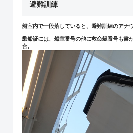
避難訓練
船室内で一段落していると、避難訓練のアナ
乗船証には、船室番号の他に救命艇番号も書
合。