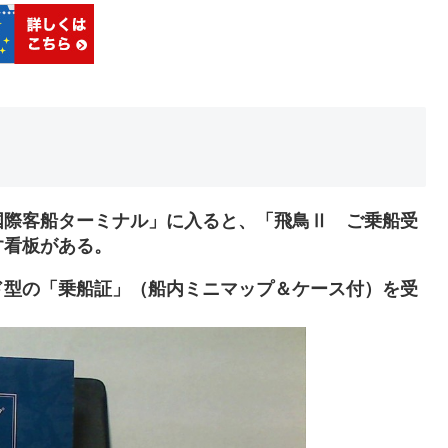
国際客船ターミナル」に入ると、「飛鳥Ⅱ ご乗船受
す看板がある。
ド型の「乗船証」（船内ミニマップ＆ケース付）を受