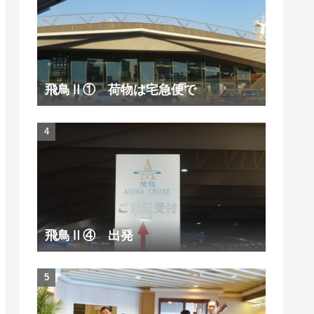
飛鳥Ⅱ① 荷物は宅急便で
飛鳥Ⅱ④ 出発